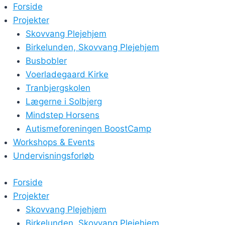
Skip
Forside
to
Projekter
content
Skovvang Plejehjem
Birkelunden, Skovvang Plejehjem
Busbobler
Voerladegaard Kirke
Tranbjergskolen
Lægerne i Solbjerg
Mindstep Horsens
Autismeforeningen BoostCamp
Workshops & Events
Undervisningsforløb
Forside
Projekter
Skovvang Plejehjem
Birkelunden, Skovvang Plejehjem