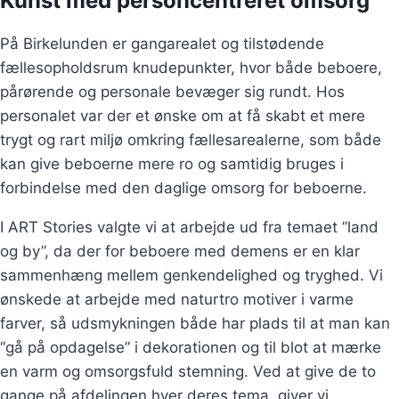
Kunst med personcentreret omsorg
På Birkelunden er gangarealet og tilstødende
fællesopholdsrum knudepunkter, hvor både beboere,
pårørende og personale bevæger sig rundt. Hos
personalet var der et ønske om at få skabt et mere
trygt og rart miljø omkring fællesarealerne, som både
kan give beboerne mere ro og samtidig bruges i
forbindelse med den daglige omsorg for beboerne.
I ART Stories valgte vi at arbejde ud fra temaet ”land
og by”, da der for beboere med demens er en klar
sammenhæng mellem genkendelighed og tryghed. Vi
ønskede at arbejde med naturtro motiver i varme
farver, så udsmykningen både har plads til at man kan
“gå på opdagelse” i dekorationen og til blot at mærke
en varm og omsorgsfuld stemning. Ved at give de to
gange på afdelingen hver deres tema, giver vi