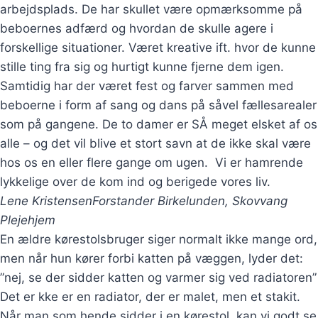
arbejdsplads. De har skullet være opmærksomme på
beboernes adfærd og hvordan de skulle agere i
forskellige situationer. Været kreative ift. hvor de kunne
stille ting fra sig og hurtigt kunne fjerne dem igen.
Samtidig har der været fest og farver sammen med
beboerne i form af sang og dans på såvel fællesarealer
som på gangene. De to damer er SÅ meget elsket af os
alle – og det vil blive et stort savn at de ikke skal være
hos os en eller flere gange om ugen. Vi er hamrende
lykkelige over de kom ind og berigede vores liv.
Lene Kristensen
Forstander Birkelunden, Skovvang
Plejehjem
En ældre kørestolsbruger siger normalt ikke mange ord,
men når hun kører forbi katten på væggen, lyder det:
”nej, se der sidder katten og varmer sig ved radiatoren”
Det er kke er en radiator, der er malet, men et stakit.
Når man som hende sidder i en kørestol, kan vi godt se