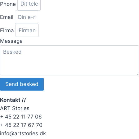
Phone
Email
Firma
Message
Send besked
Kontakt //
ART Stories
+ 45 22 11 77 06
+ 45 22 17 67 70
info@artstories.dk