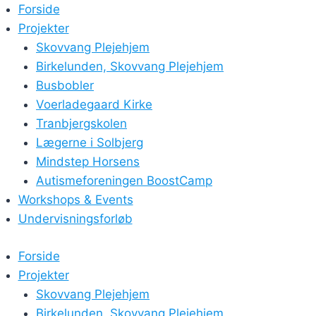
Skip
Forside
to
Projekter
content
Skovvang Plejehjem
Birkelunden, Skovvang Plejehjem
Busbobler
Voerladegaard Kirke
Tranbjergskolen
Lægerne i Solbjerg
Mindstep Horsens
Autismeforeningen BoostCamp
Workshops & Events
Undervisningsforløb
Forside
Projekter
Skovvang Plejehjem
Birkelunden, Skovvang Plejehjem